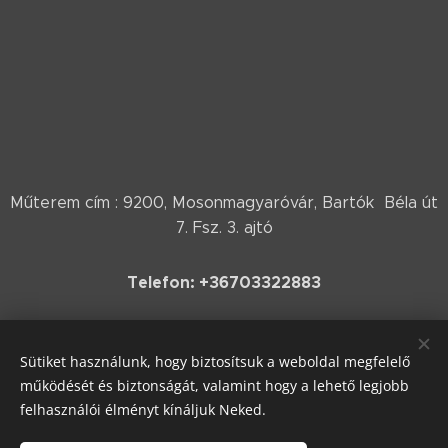
Műterem cím : 9200, Mosonmagyaróvár, Bartók Béla út
7. Fsz. 3. ajtó
Telefon: +36703322883
E-mail: festo1971@gmail.com
Sütiket használunk, hogy biztosítsuk a weboldal megfelelő
működését és biztonságát, valamint hogy a lehető legjobb
felhasználói élményt kínáljuk Neked.
Az oldalon szereplő festmények, írások szerzői jogvédelem