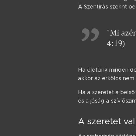
A Szentírás szerint p
"Mi azér
4:19)
Ha életünk minden dön
akkor az erkölcs nem
Ha a szeretet a belső
és a jóság a szív őszi
A szeretet va