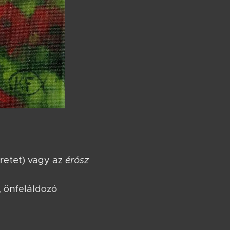
eretet) vagy az
érósz
n, önfeláldozó