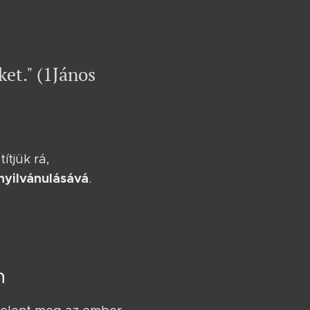
ket." (1János
ítjük rá,
nyilvánulásává
.
n