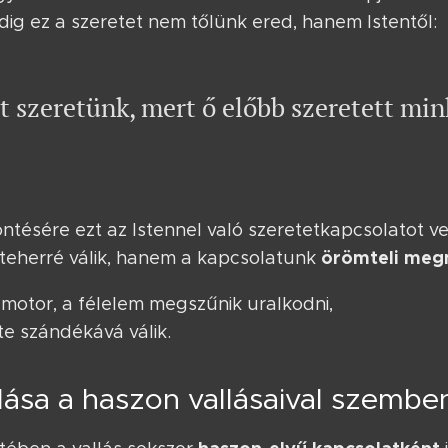
edig ez a szeretet nem tőlünk ered, hanem Istentől:
t szeretünk, mert ő előbb szeretett min
tésére ezt az Istennel való szeretetkapcsolatot vet
örömteli meg
 teherré válik, hanem a kapcsolatunk
 motor, a félelem megszűnik uralkodni,
nte szándékává válik.
llása a haszon vallásaival szembe