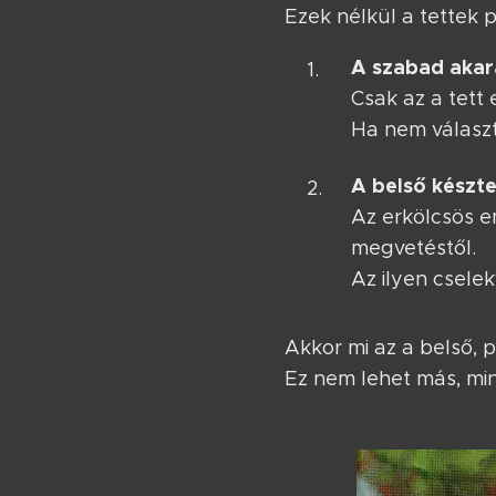
Ezek nélkül a tettek
A szabad akar
Csak az a tett 
Ha nem választ
A belső készte
Az erkölcsös em
megvetéstől.
Az ilyen csele
Akkor mi az a belső, p
Ez nem lehet más, mi