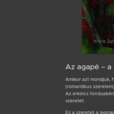
Az agapé – a 
Amikor azt mondjuk, h
(romantikus szerelem
Az erkölcs forrásaké
szeretet.
Ez a szeretet a legna