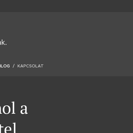
ak.
BLOG
KAPCSOLAT
hol a
tel