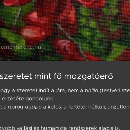
szeretet mint fő mozgatóerő
ogy a szeretet indít a jóra, nem a
philia
(testvéri sz
) érzésére gondolunk.
nt a görög
agapé
a kulcs: a feltétel nélküli, önzetle
gyobb vallási és humanista rendszerek alapja is.