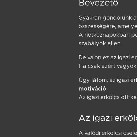
Bevezető
Gyakran gondolunk az
összességére, amelyek
A hétköznapokban ped
szabályok ellen.
De vajon ez az igazi e
Ha csak azért vagyok "
Úgy látom, az igazi e
motiváció
.
Az igazi erkölcs ott k
Az igazi erkö
A valódi erkölcsi csel