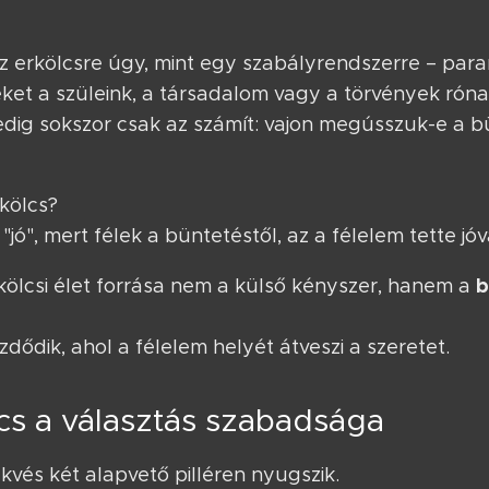
 erkölcsre úgy, mint egy szabályrendszerre – para
et a szüleink, a társadalom vagy a törvények róna
ig sokszor csak az számít: vajon megússzuk-e a bü
rkölcs?
jó", mert félek a büntetéstől, az a félelem tette jó
b
rkölcsi élet forrása nem a külső kényszer, hanem a
ezdődik, ahol a félelem helyét átveszi a szeretet.
lcs a választás szabadsága
ekvés két alapvető pilléren nyugszik.