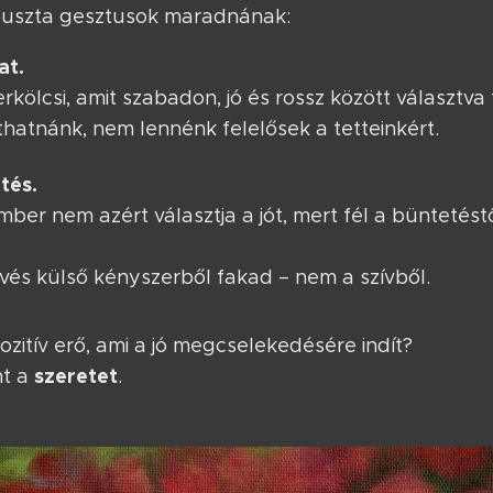
 puszta gesztusok maradnának:
at.
erkölcsi, amit szabadon, jó és rossz között választva
hatnánk, nem lennénk felelősek a tetteinkért.
tés.
ber nem azért választja a jót, mert fél a büntetést
kvés külső kényszerből fakad – nem a szívből.
ozitív erő, ami a jó megcselekedésére indít?
szeretet
nt a
.