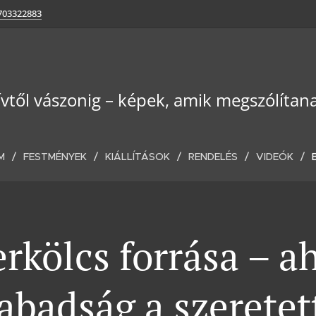
703322883
ívtől vászonig – képek, amik megszólítan
M
FESTMÉNYEK
KIÁLLÍTÁSOK
RENDELÉS
VIDEÓK
rkölcs forrása – a
abadság a szeretet