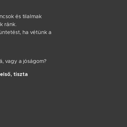
ncsok és tilalmak
k ránk.
ntetést, ha vétünk a
vá, vagy a jóságom?
első, tiszta