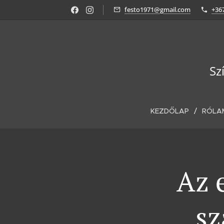
festo1971@gmail.com
+36
Sz
KEZDŐLAP
RÓLA
Az e
sz