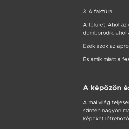
3. A faktúra.
A felület. Ahol az
domborodik, ahol 
Ezek azok az apró
És amik miatt a f
A képözön és
A mai világ teljes
szintén nagyon ma
képeket létrehozó