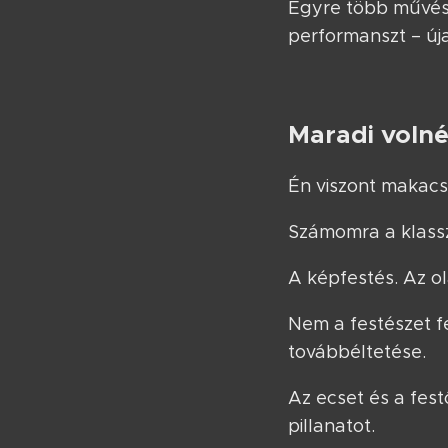
Egyre több művész k
performanszt – új
Maradi voln
Én viszont makacs v
Számomra a klassz
A képfestés. Az ol
Nem a festészet 
továbbéltetése.
Az ecset és a fes
pillanatot.