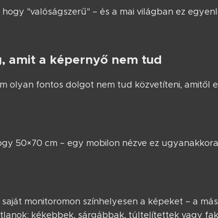
, hogy "valóságszerű" – és a mai világban ez egyenlő
, amit a képernyő nem tud
rom olyan fontos dolgot nem tud közvetíteni, amitől
ogy 50×70 cm – egy mobilon nézve ez ugyanakkora
a saját monitoromon színhelyesen a képeket – a más
tlanok: kékebbek, sárgábbak, túltelítettek vagy fa