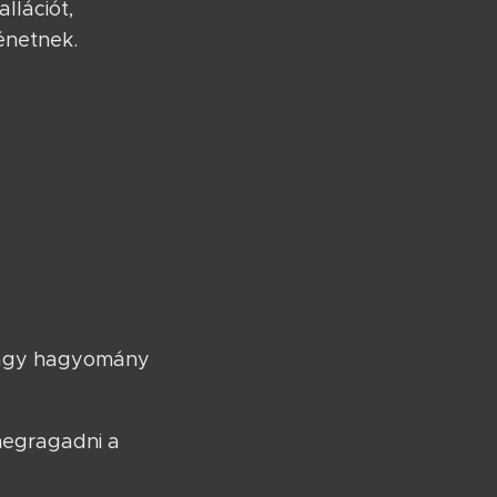
llációt,
énetnek.
 nagy hagyomány
megragadni a