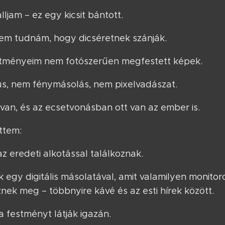
alljam – ez egy kicsit bántott.
em tudnám, hogy dicséretnek szánják.
tményeim nem fotószerűen megfestett képek.
s, nem fénymásolás, nem pixelvadászat.
van, és az ecsetvonásban ott van az ember is.
ttem:
 eredeti alkotással találkoznak.
egy digitális másolatával, amit valamilyen monitor
ek meg – többnyire kávé és az esti hírek között.
a festményt látják igazán.