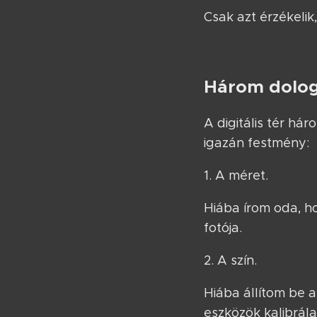
Csak azt érzékelik
Három dolog
A digitális tér há
igazán festmény:
1. A méret.
Hiába írom oda, h
fotója.
2. A szín.
Hiába állítom be 
eszközök kalibrála