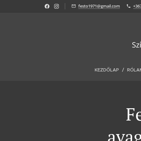
festo1971@gmail.com
+36
Sz
KEZDŐLAP
RÓLA
F
avag