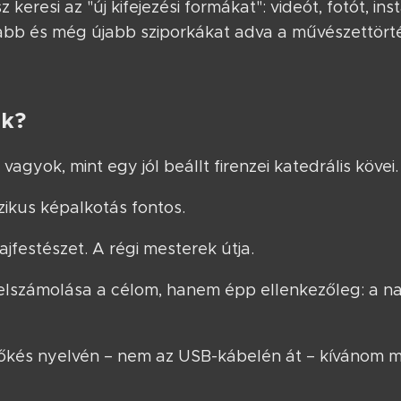
eresi az "új kifejezési formákat": videót, fotót, insta
abb és még újabb sziporkákat adva a művészettört
ék?
agyok, mint egy jól beállt firenzei katedrális kövei.
ikus képalkotás fontos.
ajfestészet. A régi mesterek útja.
felszámolása a célom, hanem épp ellenkezőleg: a
tőkés nyelvén – nem az USB-kábelén át – kívánom 