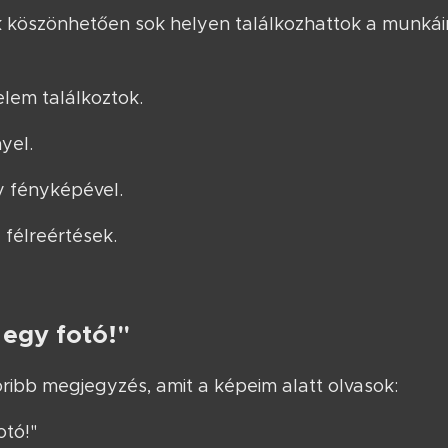
nak köszönhetően sok helyen találkozhattok a munká
lem találkoztok.
yel.
 fényképével.
 félreértések.
 egy fotó!"
ribb megjegyzés, amit a képeim alatt olvasok:
otó!"