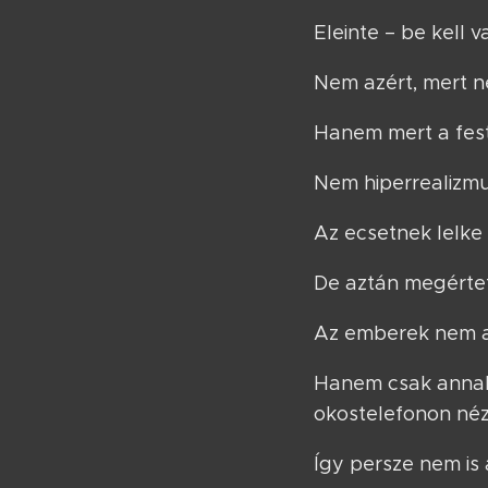
Eleinte – be kell v
Nem azért, mert n
Hanem mert a fes
Nem hiperrealizmu
Az ecsetnek lelke 
De aztán megérte
Az emberek nem az
Hanem csak annak 
okostelefonon nézn
Így persze nem is 