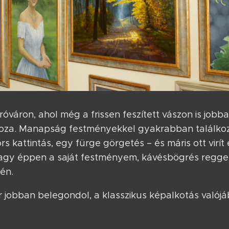
áron, ahol még a frissen feszített vászon is jobban 
oza. Manapság festményekkel gyakrabban találkozu
s kattintás, egy fürge görgetés – és máris ott virí
vagy éppen a saját festményem, kávésbögrés reggel
jén.
 jobban belegondol, a klasszikus képalkotás valójá