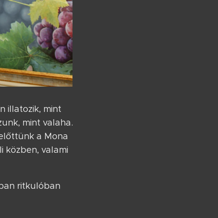
illatozik, mint
nk, mint valaha.
t előttünk a Mona
i közben, valami
ban ritkulóban