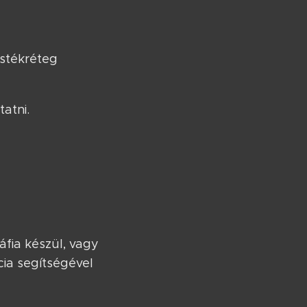
estékréteg
atni.
áfia készül, vagy
ia segítségével