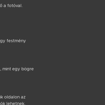
 a fotóval.
 egy festmény
, mint egy bögre
ik oldalon az
kók lehetnek.