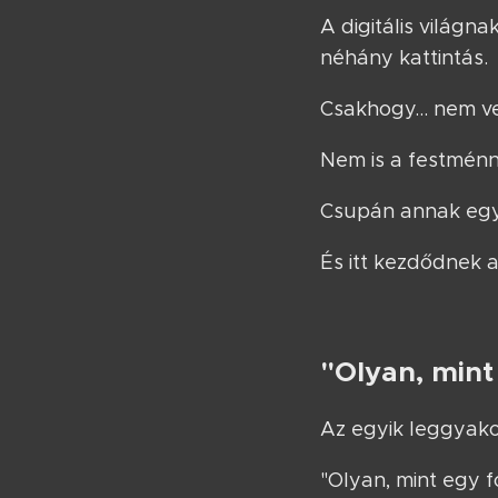
A digitális világ
néhány kattintás.
Csakhogy... nem ve
Nem is a festménn
Csupán annak egy
És itt kezdődnek a
"Olyan, mint
Az egyik leggyako
"Olyan, mint egy f