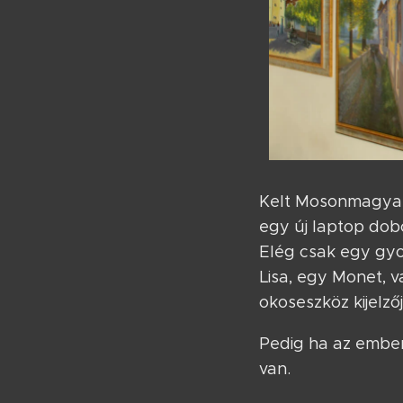
Kelt Mosonmagyaróv
egy új laptop dob
Elég csak egy gyor
Lisa, egy Monet, 
okoseszköz kijelző
Pedig ha az ember
van.