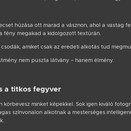
 ecset húzása ott marad a vásznon, ahol a vastag f
a fény megakad a kidolgozott textúrán.
 csodák, amiket csak az eredeti alkotás tud megmut
estmény nem puszta látvány – hanem élmény.
 a titkos fegyver
en körbevesz minket képekkel. Sok igen kiváló fotogr
gas színvonalon alkotnak a mesterséges intelligenc
k.