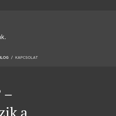
ak.
BLOG
KAPCSOLAT
 –
zik a