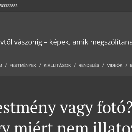
703322883
ívtől vászonig – képek, amik megszólítan
M
FESTMÉNYEK
KIÁLLÍTÁSOK
RENDELÉS
VIDEÓK
estmény vagy fotó?
y miért nem illato