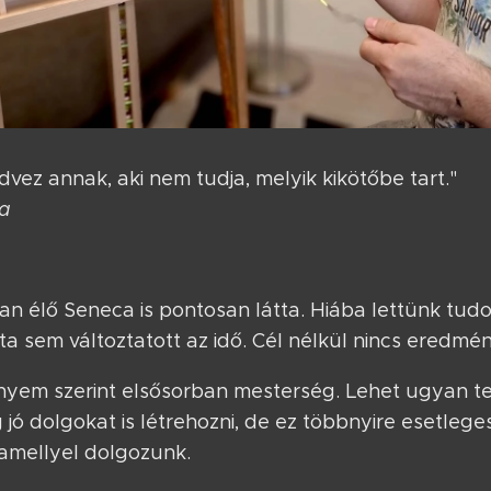
vez annak, aki nem tudja, melyik kikötőbe tart."
ca
an élő Seneca is pontosan látta. Hiába lettünk t
 sem változtatott az idő. Cél nélkül nincs eredmén
nyem szerint elsősorban mesterség. Lehet ugyan te
ég jó dolgokat is létrehozni, de ez többnyire esetleg
 amellyel dolgozunk.