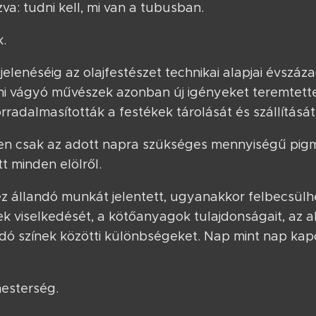
: tudni kell, mi van a tubusban.
k.
elenéséig az olajfestészet technikai alapjai évszáza
ni vágyó művészek azonban új igényeket teremtett
radalmasították a festékek tárolását és szállítását
 csak az adott napra szükséges mennyiségű pigme
t minden elölről.
z állandó munkát jelentett, ugyanakkor felbecsülhe
 viselkedését, a kötőanyagok tulajdonságait, az a
dó színek közötti különbségeket. Nap mint nap kap
mesterség.