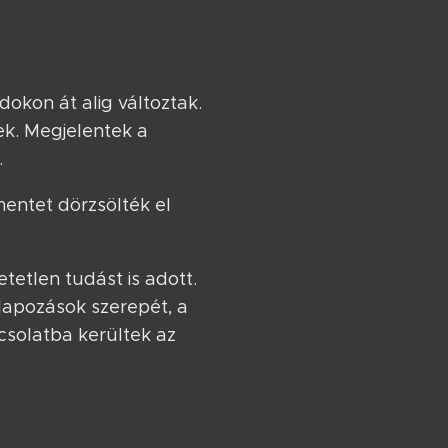
dokon át alig változtak.
ek. Megjelentek a
.
ntet dörzsölték el
tetlen tudást is adott.
lapozások szerepét, a
csolatba kerültek az