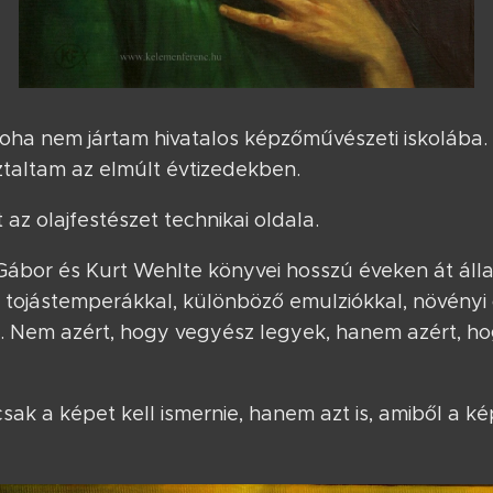
soha nem jártam hivatalos képzőművészeti iskolába
taltam az elmúlt évtizedekben.
az olajfestészet technikai oldala.
 Gábor és Kurt Wehlte könyvei hosszú éveken át álla
s tojástemperákkal, különböző emulziókkal, növényi 
. Nem azért, hogy vegyész legyek, hanem azért, h
k a képet kell ismernie, hanem azt is, amiből a ké