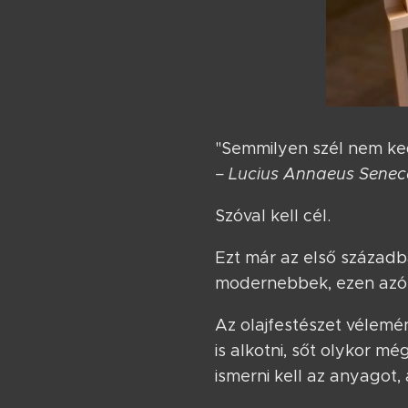
"Semmilyen szél nem ked
– Lucius Annaeus Sene
Szóval kell cél.
Ezt már az első századb
modernebbek, ezen azóta
Az olajfestészet vélemé
is alkotni, sőt olykor m
ismerni kell az anyagot,