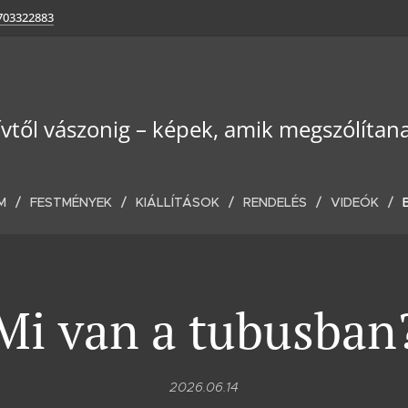
703322883
ívtől vászonig – képek, amik megszólítan
M
FESTMÉNYEK
KIÁLLÍTÁSOK
RENDELÉS
VIDEÓK
Mi van a tubusban
2026.06.14