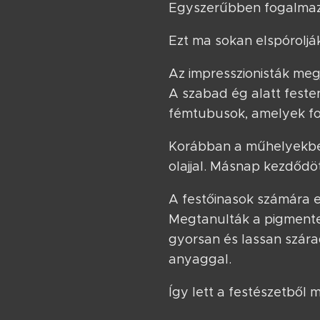
Egyszerűbben fogalmazva
Ezt ma sokan elspóroljá
Az impresszionisták megj
A szabad ég alatt feste
fémtubusok, amelyek for
Korábban a műhelyekben
olajjal. Másnap kezdődöt
A festőinasok számára e
Megtanulták a pigmentek
gyorsan és lassan szára
anyaggal.
Így lett a festészetből 