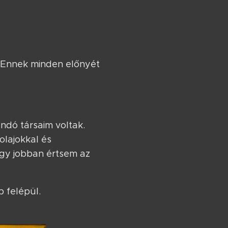
. Ennek minden előnyét
ndó társaim voltak.
olajokkal és
ogy jobban értsem az
p felépül.