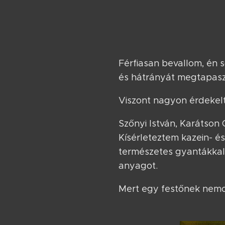
Férfiasan bevallom, én 
és hátrányát megtapasz
Viszont nagyon érdekelt 
Szőnyi István, Karátson
Kísérleteztem kazein- é
természetes gyantákkal
anyagot.
Mert egy festőnek nemcsa