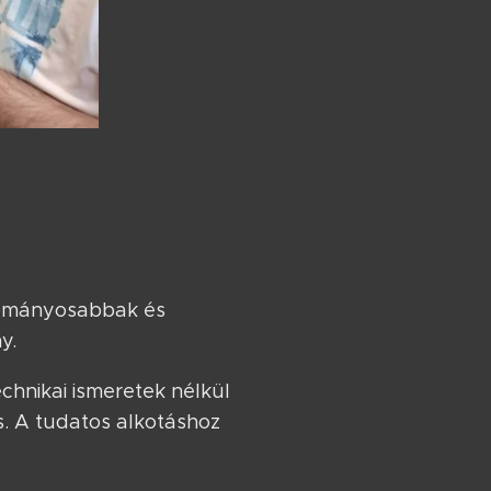
udományosabbak és
y.
chnikai ismeretek nélkül
es. A tudatos alkotáshoz