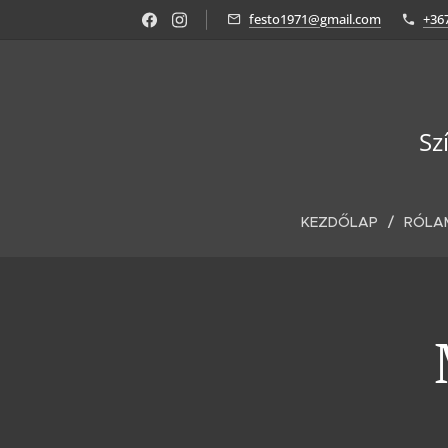
festo1971@gmail.com
+36
Sz
KEZDŐLAP
RÓLA