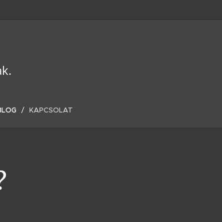
ak.
BLOG
KAPCSOLAT
?