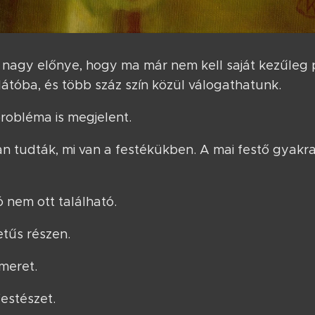
nagy előnye, hogy ma már nem kell saját kezűleg p
tóba, és több száz szín közül válogathatunk.
robléma is megjelent.
n tudták, mi van a festékükben. A mai festő gyakra
ó nem ott található.
tűs részen.
meret.
estészet.