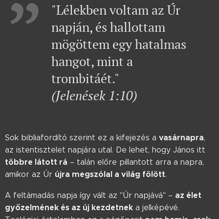
"Lélekben voltam az Úr
napján, és hallottam
mögöttem egy hatalmas
hangot, mint a
trombitáét."
(Jelenések 1:10)
vasárnapra
Sok bibliafordító szerint ez a kifejezés a
,
az istentisztelet napjára utal. De lehet, hogy János itt
többre látott rá
– talán előre pillantott arra a napra,
újra megszólal a világ fölött
amikor az Úr
.
az élet
A feltámadás napja így vált az "Úr napjává" –
győzelmének és az új kezdetnek
a jelképévé.