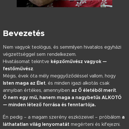
Bevezetés
Nem vagyok teológus, és semmilyen hivatalos egyházi
végzettséggel sem rendelkezem.
képzőművész vagyok —
Hivatásomat tekintve
festőművész
.
Mégis, évek óta mély meggyőződéssel vallom, hogy
Isten maga az Élet
, és minden igazi alkotás csak
az Ő életéből merít
annyiban értékes, amennyiben
.
Ő nem egy mű, hanem maga a nagybetűs ALKOTÓ
— minden létező forrása és fenntartója.
a
Én pedig – a magam szerény eszközeivel – próbálom
láthatatlan világ lenyomatát
megérteni és kifejezni.