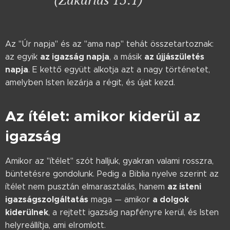
Az "Úr napja" és az "ama nap" tehát összetartoznak:
az igazság napja
az újjászületés
az egyik
, a másik
napja
. E kettő együtt alkotja azt a nagy történetet,
amelyben Isten lezárja a régit, és újat kezd.
Az ítélet: amikor kiderül az
igazság
Amikor az "ítélet" szót halljuk, gyakran valami rosszra,
büntetésre gondolunk. Pedig a Biblia nyelve szerint az
az isteni
ítélet nem pusztán elmarasztalás, hanem
igazságszolgáltatás
a dolgok
maga — amikor
kiderülnek
, a rejtett igazság napfényre kerül, és Isten
helyreállítja, ami elromlott.