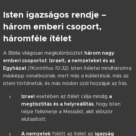
Isten igazságos rendje –
három emberi csoport,
háromféle ítélet
három nagy
A Biblia világosan megkülönböztet
emberi csoportot
Izraelt, a nemzeteket és az
:
Egyházat
(1Korinthus 10:32)
. Isten ítéletei mindháromra
másképp vonatkoznak, mert más a küldetésük, más az
isteni történetük, és más módon szól hozzájuk az Írás.
Izrael
a
esetében az ítélet célja mindig
megtisztítás és a helyreállítás
, hogy Isten
népe felismerje a Messiást, akit először
elutasított.
A nemzetek
igazság
fölött az ítélet az