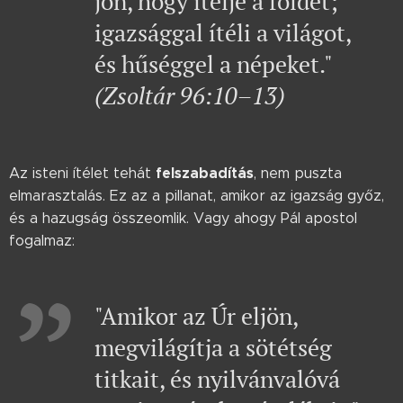
jön, hogy ítélje a földet;
igazsággal ítéli a világot,
és hűséggel a népeket."
(Zsoltár 96:10–13)
felszabadítás
Az isteni ítélet tehát
, nem puszta
elmarasztalás. Ez az a pillanat, amikor az igazság győz,
és a hazugság összeomlik. Vagy ahogy Pál apostol
fogalmaz:
"Amikor az Úr eljön,
megvilágítja a sötétség
titkait, és nyilvánvalóvá