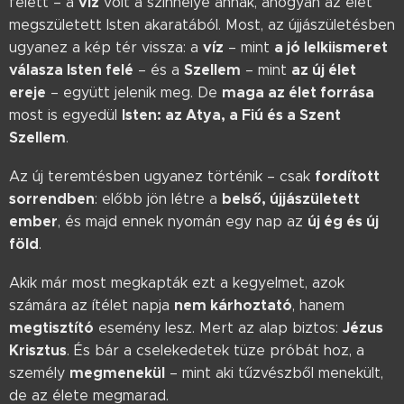
víz
felett – a
volt a színhelye annak, ahogyan az élet
megszületett Isten akaratából. Most, az újjászületésben
víz
a jó lelkiismeret
ugyanez a kép tér vissza: a
– mint
válasza Isten felé
Szellem
az új élet
– és a
– mint
ereje
maga az élet forrása
– együtt jelenik meg. De
Isten: az Atya, a Fiú és a Szent
most is egyedül
Szellem
.
fordított
Az új teremtésben ugyanez történik – csak
sorrendben
belső, újjászületett
: előbb jön létre a
ember
új ég és új
, és majd ennek nyomán egy nap az
föld
.
Akik már most megkapták ezt a kegyelmet, azok
nem kárhoztató
számára az ítélet napja
, hanem
megtisztító
Jézus
esemény lesz. Mert az alap biztos:
Krisztus
. És bár a cselekedetek tüze próbát hoz, a
megmenekül
személy
– mint aki tűzvészből menekült,
de az élete megmarad.