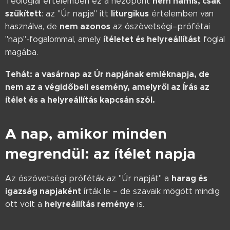
nem hamis, csak
Teológiai értelemben ez a nézőpont
szűkített
liturgikus
: az "Úr napja" itt
értelemben van
nem azonos
használva, de
az ószövetségi–prófétai
ítéletet és helyreállítást
"nap"-fogalommal, amely
foglal
magába.
Tehát: a vasárnap az Úr napjának emléknapja, de
nem az a végidőbeli esemény, amelyről az Írás az
ítélet és a helyreállítás kapcsán szól.
A nap, amikor minden
megrendül: az ítélet napja
harag és
Az ószövetségi próféták az "Úr napját" a
igazság napjaként
írták le – de szavaik mögött mindig
helyreállítás reménye
ott volt a
is.