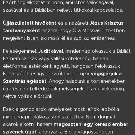
Ezért foglalkoztat minden, ami Isten valóságával,
szavával és a Bibliában rejtett titkokkal kapcsolatos.
Újjászületett hívőként
Jézus Krisztus
és a názáreti
tanítványaként
hiszem, hogy Ő a Messiás – testben
megjelent Isten, aki ma is él és szól az emberhez.
Juditkával
Feleségemmel,
, mindennap olvassuk a Bibliát.
Ez nem szokás vagy vallási kötelesség, hanem
életforma: esténként együtt, hangosan felolvassuk
újra végigjárjuk a
Isten Igéjét, és így – évről évre –
Szentírás egészét
. Ahogy haladunk a történetekben,
újra és újra felfedezünk mélységeket, amelyek eddig
rejtve voltak előttünk.
Ezek a gondolatok, amelyeket most leírok, ebből a
mindennapi találkozásból születtek. Nem dogmát
megosztani egy kereső ember
akarok alkotni, hanem
szívének útját
, ahogyan a Biblia világosságában