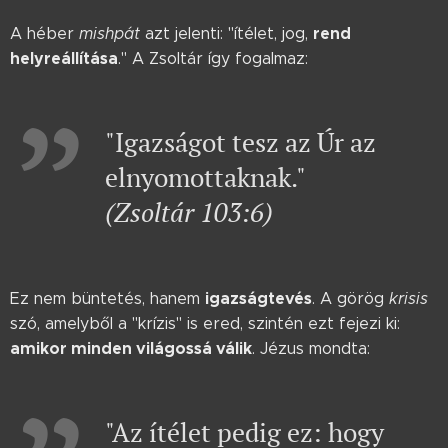
rend
A héber
mishpát
azt jelenti: "ítélet, jog,
helyreállítása
." A Zsoltár így fogalmaz:
"Igazságot tesz az Úr az
elnyomottaknak."
(Zsoltár 103:6)
igazságtevés
Ez nem büntetés, hanem
. A görög
krisis
szó, amelyből a "krízis" is ered, szintén ezt fejezi ki:
amikor minden világossá válik
. Jézus mondta:
"Az ítélet pedig ez: hogy