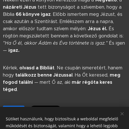
názáreti Jézus
tett bizonyságot a szívemben, hogy a
66 könyve igaz
Biblia
. Előbb ismertem meg Jézust, és
csak azután a Szentírást. Emlékszem arra a napra,
Jézus él.
amikor először tudtam szívem mélyén:
És
rögtön megszületett bennem a következő gondolat is:
"Ha Ő él, akkor Ádám és Éva története is igaz."
És igen
igaz.
—
olvasd a Bibliát
Kérlek,
. Ne csupán ismeretért, hanem
találkozz benne Jézussal
meg
hogy
. Ha Őt keresed,
fogod találni
már régóta keres
— mert Ő az, aki
téged
.
Share
Sütiket használunk, hogy biztosítsuk a weboldal megfelelő
működését és biztonságát, valamint hogy a lehető legjobb