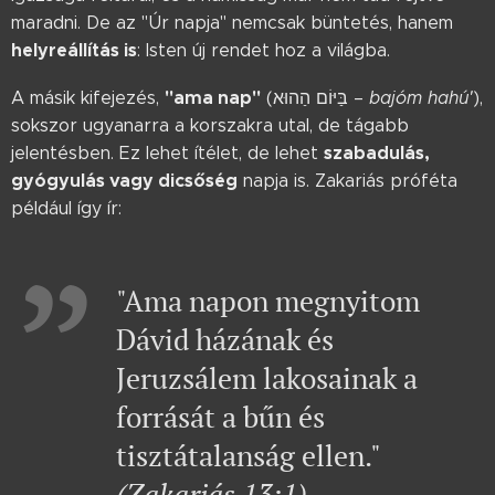
maradni. De az "Úr napja" nemcsak büntetés, hanem
helyreállítás is
: Isten új rendet hoz a világba.
"ama nap"
A másik kifejezés,
(בַּיּוֹם הַהוּא –
bajóm hahú'
),
sokszor ugyanarra a korszakra utal, de tágabb
szabadulás,
jelentésben. Ez lehet ítélet, de lehet
gyógyulás vagy dicsőség
napja is. Zakariás próféta
például így ír:
"Ama napon megnyitom
Dávid házának és
Jeruzsálem lakosainak a
forrását a bűn és
tisztátalanság ellen."
(Zakariás 13:1)