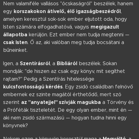
Nem valamiféle vallásos "ócskaságról" beszélek, hanem
korszakokon átívelő, élő igazságbeszédről
egy
,
amelyen keresztül sok-sok ember eljutott oda, hogy
megigazult
Isten számára elfogadhatóvá, vagyis
állapotba
kerüljön. Ezt ember nem tudja megtenni —
csak Isten
. Ő az, aki valóban meg tudja bocsátani a
bűneinket.
Szentírásról
Bibliáról
Igen, a
, a
beszélek. Sokan
mondják: "de hiszen az csak egy könyv, mit segíthet
rajtam?" Pedig a Szentírás hitelessége
kulcsfontosságú kérdés
. Egy zsidó családban felnövő
embernek ez szinte magától érthetődő, mert szó
az "anyatejjel" szívják magukba
szerint
a Törvény és
a Próféták tiszteletét. De egy olyan ember, mint én —
aki nem zsidó származású — hogyan tudna hinni egy
könyvnek?
Megváltó
Nekem ezen a könyvön keresztül maga a
, a