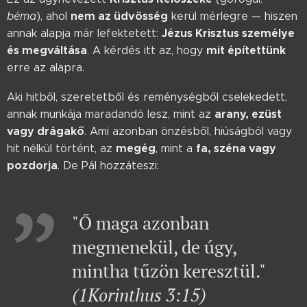
nem az üdvösség
béma
), ahol
kerül mérlegre — hiszen
Jézus Krisztus személye
annak alapja már lefektetett:
és megváltása
mit építettünk
. A kérdés itt az, hogy
erre az alapra.
Aki hitből, szeretetből és reménységből cselekedett,
arany, ezüst
annak munkája maradandó lesz, mint az
vagy drágakő
. Ami azonban önzésből, hiúságból vagy
megég
fa, széna vagy
hit nélkül történt, az
, mint a
pozdorja
. De Pál hozzáteszi:
"Ő maga azonban
megmenekül, de úgy,
mintha tűzön keresztül."
(1Korinthus 3:15)