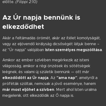
előtte.
(Filippi 2:10)
Az Úr napja bennünk is
elkezdődhet
Akár a feltámadás örömét, akár az ítélet komolyságát,
vagy az eljövendő királyság dicsőségét látjuk benne –
Isten személyes megszólítása
az "Úr napja" valójában
.
Amikor az ember szívében megérkezik az isteni
világosság, amikor a régi önzések és sötétségek
leégnek, és valami új születik bennünk — ott már
elkezdődött az Úr napja
"ama nap"
. Az
, amelyről a
próféták szóltak, nemcsak a jövő eseménye, hanem
már most eljöhet a szívben
. Mert ahol Isten uralma
megjelenik, ott elkezdődik az Ő napja is.