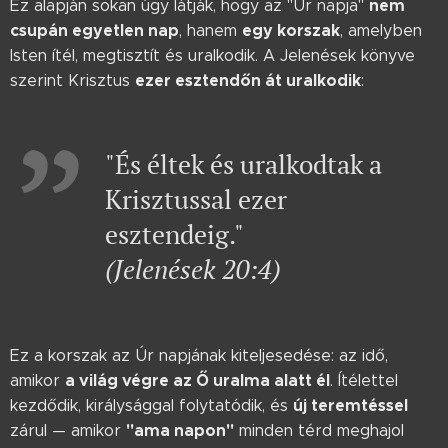
nem
Ez alapján sokan úgy látják, hogy az "Úr napja"
csupán egyetlen nap
egy korszak
, hanem
, amelyben
Isten ítél, megtisztít és uralkodik. A Jelenések könyve
ezer esztendőn át uralkodik
szerint Krisztus
:
"És éltek és uralkodtak a
Krisztussal ezer
esztendeig."
(Jelenések 20:4)
Ez a korszak az Úr napjának kiteljesedése: az idő,
a világ végre az Ő uralma alatt él
amikor
. Ítélettel
új teremtéssel
kezdődik, királysággal folytatódik, és
"ama napon"
zárul — amikor
minden térd meghajol