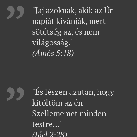
"Jaj azoknak, akik az Úr
napját kívánják, mert
sötétség az, és nem
világosság."
(Ámós 5:18)
"És lészen azután, hogy
kitöltöm az én
Szellememet minden
testre..."
(Jóel 2:28)