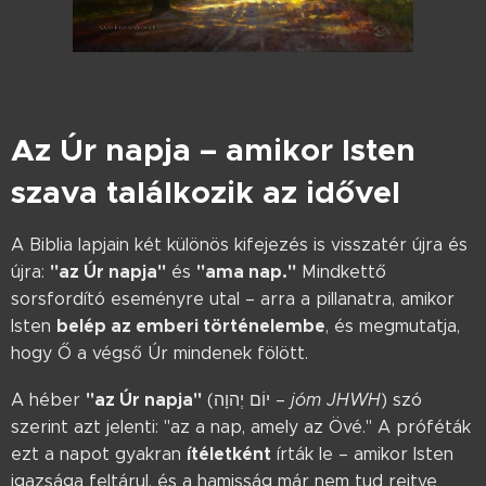
Az Úr napja – amikor Isten
szava találkozik az idővel
A Biblia lapjain két különös kifejezés is visszatér újra és
"az Úr napja"
"ama nap."
újra:
és
Mindkettő
sorsfordító eseményre utal – arra a pillanatra, amikor
belép az emberi történelembe
Isten
, és megmutatja,
hogy Ő a végső Úr mindenek fölött.
"az Úr napja"
A héber
(יוֹם יְהוָה –
jóm JHWH
) szó
szerint azt jelenti: "az a nap, amely az Övé." A próféták
ítéletként
ezt a napot gyakran
írták le – amikor Isten
igazsága feltárul, és a hamisság már nem tud rejtve