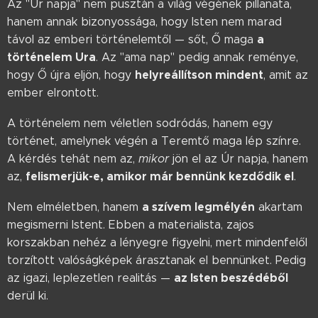
Az "Úr napja" nem pusztán a világ végének pillanata,
hanem annak bizonyossága, hogy Isten nem marad
a
távol az emberi történelemtől — sőt, Ő maga
történelem Ura
. Az "ama nap" pedig annak reménye,
helyreállítson mindent
hogy Ő újra eljön, hogy
, amit az
ember elrontott.
A történelem nem véletlen sodródás, hanem egy
történet, amelynek végén a Teremtő maga lép színre.
A kérdés tehát nem az,
mikor
jön el az Úr napja, hanem
felismerjük-e, amikor már bennünk kezdődik el
az,
.
a szívem legmélyén
Nem elméletben, hanem
akartam
megismerni Istent. Ebben a materialista, zajos
korszakban nehéz a lényegre figyelni, mert mindenfelől
torzított valóságképek árasztanak el bennünket. Pedig
az Isten beszédéből
az igazi, leplezetlen realitás —
derül ki.