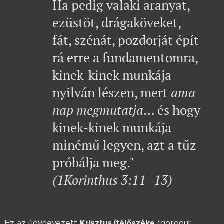
Ha pedig valaki aranyat,
ezüstöt, drágaköveket,
fát, szénát, pozdorját épít
rá erre a fundamentomra,
kinek-kinek munkája
nyilván lészen, mert
ama
nap megmutatja
… és hogy
kinek-kinek munkája
minémű legyen, azt a tűz
próbálja meg."
(1Korinthus 3:11–13)
Krisztus ítélőszéke
Ez az úgynevezett
(görögül: