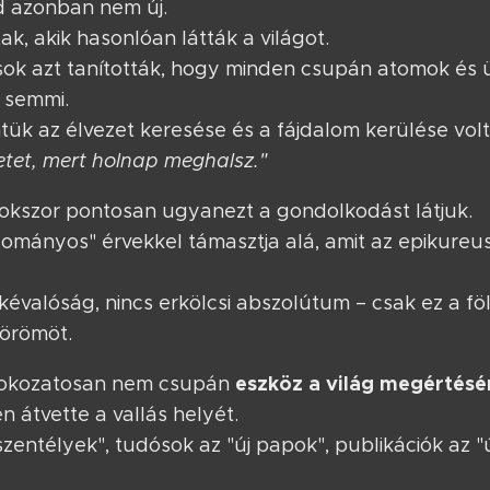
 azonban nem új.
ak, akik hasonlóan látták a világot.
sok azt tanították, hogy minden csupán atomok és ü
 semmi.
intük az élvezet keresése és a fájdalom kerülése volt
letet, mert holnap meghalsz."
okszor pontosan ugyanezt a gondolkodást látjuk.
mányos" érvekkel támasztja alá, amit az epikureus
kkévalóság, nincs erkölcsi abszolútum – csak ez a föl
 örömöt.
eszköz a világ megértésé
 fokozatosan nem csupán
átvette a vallás helyét.
szentélyek", tudósok az "új papok", publikációk az "ú