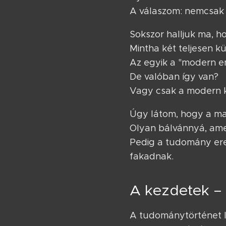
A válaszom: nemcsak l
Sokszor halljuk ma, h
Mintha két teljesen k
Az egyik a "modern e
De valóban így van?
Vagy csak a modern ko
Úgy látom, hogy a m
Olyan bálvánnyá, ame
Pedig a tudomány ered
fakadnak.
A kezdetek – 
A tudománytörténet 