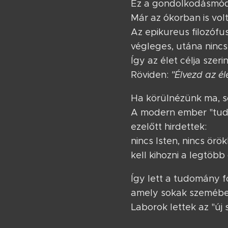
Ez a gondolkodásmód
Már az ókorban is volt
Az epikureus filozófu
végleges, utána nincs
Így az élet célja szer
Röviden:
"Élvezd az é
Ha körülnézünk ma, s
A modern ember "tudo
ezelőtt hirdettek:
nincs Isten, nincs örö
kell kihozni a legtöbb
Így lett a tudomány
amely sokak szemében 
Laborok lettek az "új 