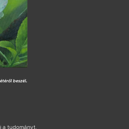
.
étéről beszél
ni a tudományt.