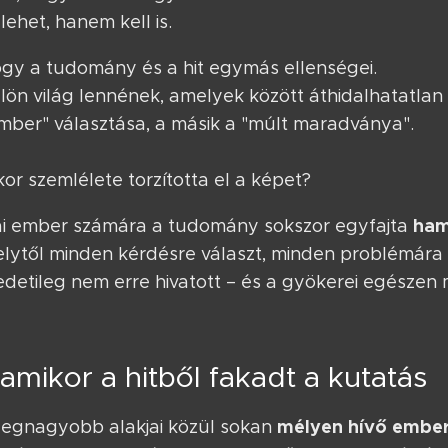
ehet, hanem kell is.
ogy a tudomány és a hit egymás ellenségei.
ülön világ lennének, amelyek között áthidalhatatla
mber" választása, a másik a "múlt maradványa".
r szemlélete torzította el a képet?
ham
ai ember számára a tudomány sokszor egyfajta
lytől minden kérdésre választ, minden problémára
etileg nem erre hivatott – és a gyökerei egészen 
amikor a hitből fakadt a kutatás
mélyen hívő embe
legnagyobb alakjai közül sokan