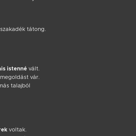
n szakadék tátong.
is istenné
vált.
 megoldást vár.
más talajból
rek
voltak.