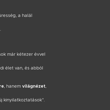
resség, a halál
.
ok már kétezer évvel
di élet van, és abból
re
világnézet
, hanem
,
j kinyilatkoztatások".