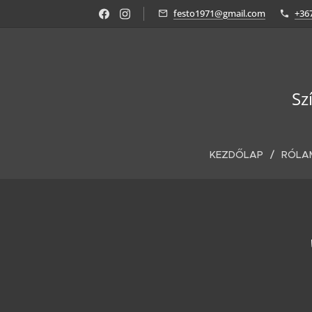
festo1971@gmail.com
+36
Sz
KEZDŐLAP
RÓLA