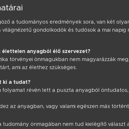
atárai
göző a tudományos eredmények sora, van két olyan
ta világnézetű gondolkodók és tudósok a mai napig
 élettelen anyagból élő szervezet?
fizika törvényei önmagukban nem magyarázzák meg,
tárt, ami az élethez szükséges.
 ki a tudat?
n folyamat révén lett a puszta anyagból öntudatos, 
dez az anyagban, vagy valami egészen más történt
a tudomány önmagában nem tud kielégítő választ a