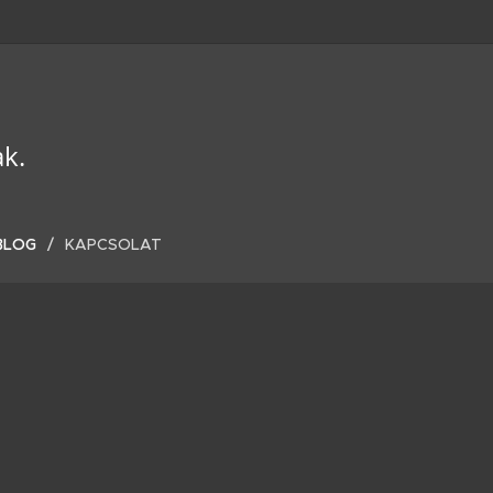
ak.
BLOG
KAPCSOLAT
–