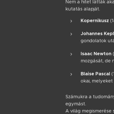
Nem a hitet látták a
kutatás alapját.
Kopernikusz
(1
Johannes Kepl
gondolatok utá
Isaac Newton
(
mozgását, de n
Blaise Pascal
(
okai, melyeket
Számukra a tudomány 
egymást.
A világ megismerése s