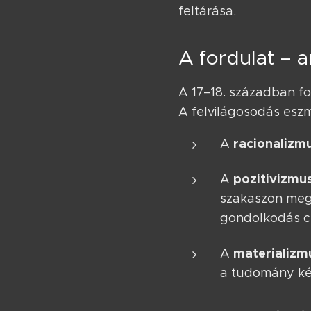
feltárása.
A fordulat – 
A 17–18. században fo
A felvilágosodás esz
racionalizm
A
pozitivizmu
A
szakaszon megy
gondolkodás c
materializm
A
a tudomány ké