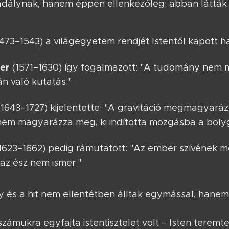
kadálynak, hanem éppen ellenkezőleg: abban láttá
473–1543) a világegyetem rendjét Istentől kapott h
er
(1571–1630) így fogalmazott: "A tudomány nem má
n való kutatás."
1643–1727) kijelentette: "A gravitáció megmagyará
em magyarázza meg, ki indította mozgásba a boly
1623–1662) pedig rámutatott: "Az ember szívének
 az ész nem ismer."
és a hit nem ellentétben álltak egymással, hane
zámukra egyfajta istentisztelet volt – Isten teremt