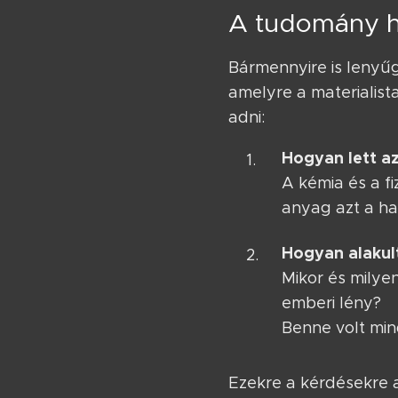
A tudomány h
Bármennyire is lenyű
amelyre a materialis
adni:
Hogyan lett az
A kémia és a 
anyag azt a ha
Hogyan alakult
Mikor és milye
emberi lény?
Benne volt min
Ezekre a kérdésekre 