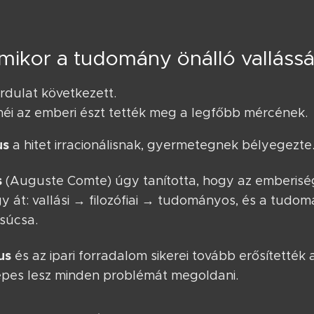
amikor a tudomány önálló vallássá
rdulat következett.
méi az emberi észt tették meg a legfőbb mércének.
us
a hitet irracionálisnak, gyermetegnek bélyegezte
s
(Auguste Comte) úgy tanította, hogy az emberisé
 át: vallási → filozófiai → tudományos, és a tudo
súcsa.
us
és az ipari forradalom sikerei tovább erősítették
pes lesz minden problémát megoldani.