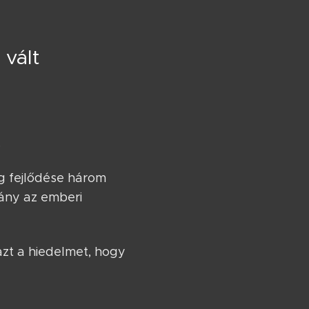
 vált
.
g fejlődése három
mány az emberi
 azt a hiedelmet, hogy