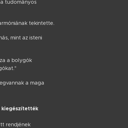
k a tudományos
armóniának tekintette.
s, mint az isteni
zza a bolygók
gókat."
 megvannak a maga
kiegészítették
m
ett rendjének