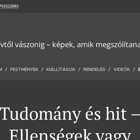
703322883
ívtől vászonig – képek, amik megszólítan
M
FESTMÉNYEK
KIÁLLÍTÁSOK
RENDELÉS
VIDEÓK
Tudomány és hit 
Ellenségek vagy